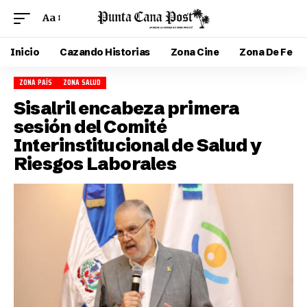
Aa
Inicio
Cazando Historias
Zona Cine
Zona De Fe
ZONA PAÍS
ZONA SALUD
Sisalril encabeza primera
sesión del Comité
Interinstitucional de Salud y
Riesgos Laborales