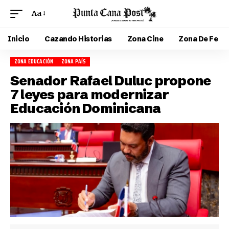
Aa
Inicio
Cazando Historias
Zona Cine
Zona De Fe
ZONA EDUCACIÓN
ZONA PAÍS
Senador Rafael Duluc propone
7 leyes para modernizar
Educación Dominicana