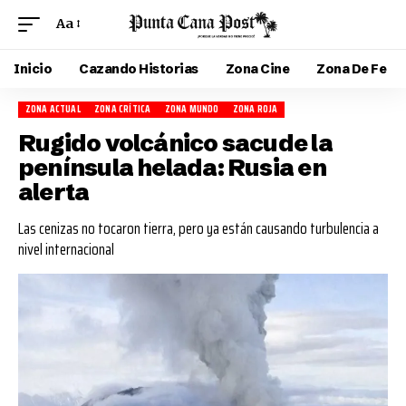
Aa
Inicio
Cazando Historias
Zona Cine
Zona De Fe
ZONA ACTUAL
ZONA CRÍTICA
ZONA MUNDO
ZONA ROJA
Rugido volcánico sacude la
península helada: Rusia en
alerta
Las cenizas no tocaron tierra, pero ya están causando turbulencia a
nivel internacional