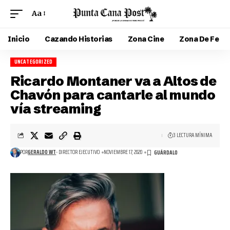
Aa
Inicio
Cazando Historias
Zona Cine
Zona De Fe
UNCATEGORIZED
Ricardo Montaner va a Altos de
Chavón para cantarle al mundo
vía streaming
3 LECTURA MÍNIMA
POR
GERALDO WT
- DIRECTOR EJECUTIVO
NOVIEMBRE 17, 2020