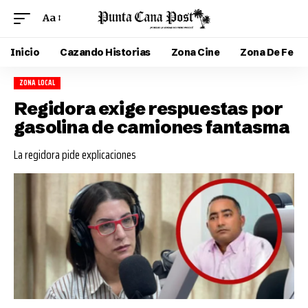
Aa
Inicio
Cazando Historias
Zona Cine
Zona De Fe
ZONA LOCAL
Regidora exige respuestas por
gasolina de camiones fantasma
La regidora pide explicaciones