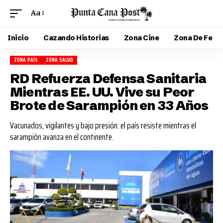
Aa
Inicio
Cazando Historias
Zona Cine
Zona De Fe
ZONA PAÍS
ZONA SALUD
RD Refuerza Defensa Sanitaria
Mientras EE. UU. Vive su Peor
Brote de Sarampión en 33 Años
Vacunados, vigilantes y bajo presión: el país resiste mientras el
sarampión avanza en el continente.