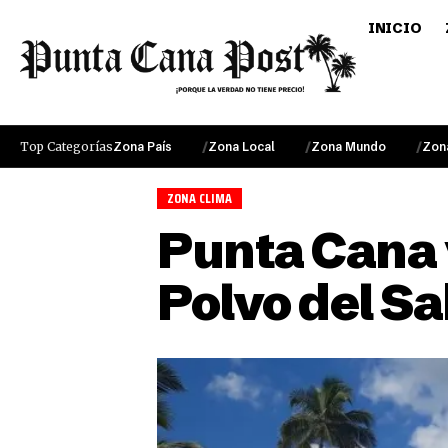
INICIO
Top Categorías
Zona País
Zona Local
Zona Mundo
Zon
ZONA CLIMA
Punta Cana 
Polvo del S