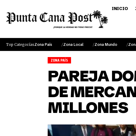
INICIO
Top Categorías
Zona País
Zona Local
Zona Mundo
Zon
ZONA PAÍS
PAREJA DO
DE MERCAN
MILLONES