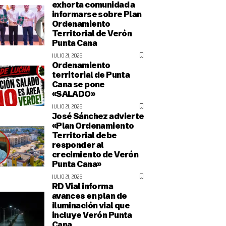
exhorta comunidad a
informarse sobre Plan
Ordenamiento
Territorial de Verón
Punta Cana
JULIO 21, 2026
Ordenamiento
territorial de Punta
Cana se pone
«SALADO»
JULIO 21, 2026
José Sánchez advierte
«Plan Ordenamiento
Territorial debe
responder al
crecimiento de Verón
Punta Cana»
JULIO 21, 2026
RD Vial informa
avances en plan de
iluminación vial que
incluye Verón Punta
Cana