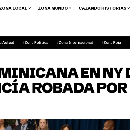
ZONA LOCAL
ZONA MUNDO
CAZANDO HISTORIAS
a Actual
Zona Politica
Zona Internacional
Zona Roja
MINICANA EN NY 
CÍA ROBADA POR 