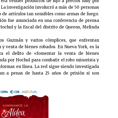
ed era vender productos de lujo a precios muy por
. La investigación involucró a más de 50 personas
o de artículos tan sensibles como armas de fuego.
ción fue anunciada en una conferencia de prensa
ochul y la fiscal del distrito de Queens, Melinda
los Guzmán y varios cómplices, que enfrentan
 y venta de bienes robados. En Nueva York, es la
za el delito de «fomentar la venta de bienes
da por Hochul para combatir el robo minorista y
aformas en línea. La red sigue siendo investigada
tan a penas de hasta 25 años de prisión si son