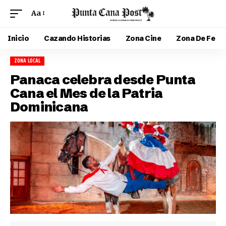
Aa
Inicio
Cazando Historias
Zona Cine
Zona De Fe
ZONA LOCAL
Panaca celebra desde Punta
Cana el Mes de la Patria
Dominicana