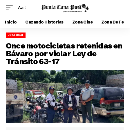
Aa
Inicio
Cazando Historias
Zona Cine
Zona De Fe
ZONA LOCAL
Once motocicletas retenidas en
Bávaro por violar Ley de
Tránsito 63-17