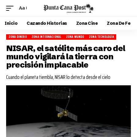
Aa
Inicio
Cazando Historias
Zona Cine
Zona De Fe
ZONA DINERO
ZONA INTERNACIONAL
ZONA MUNDO
ZONA TECNOLOGÍA
NISAR, el satélite más caro del
mundo vigilará la tierra con
precisión implacable
Cuando el planeta tiembla, NISAR lo detecta desde el cielo