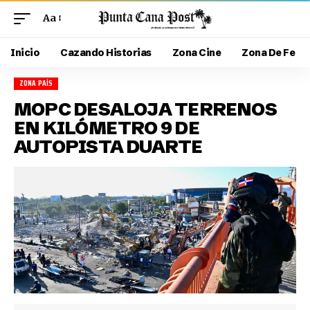
Aa
Inicio
Cazando Historias
Zona Cine
Zona De Fe
ZONA PAÍS
MOPC DESALOJA TERRENOS
EN KILÓMETRO 9 DE
AUTOPISTA DUARTE