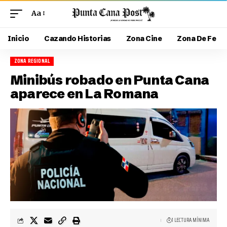
Aa
Inicio
Cazando Historias
Zona Cine
Zona De Fe
ZONA REGIONAL
Minibús robado en Punta Cana
aparece en La Romana
1 LECTURA MÍNIMA