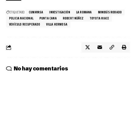
ETIQUETADO:
CUMAYASA
INVESTIGACIÓN
LA ROMANA
MINIBÚS ROBADO
POLICIA NACIONAL
PUNTA CANA
ROBERT NÚÑEZ
TOYOTA HIACE
VEHÍCULO RECUPERADO
VILLA HERMOSA
No hay comentarios