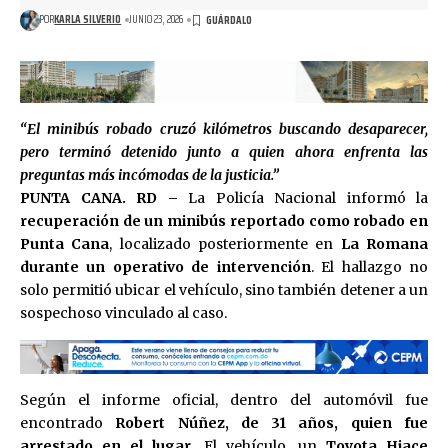
POR
KARLA SILVERIO
JUNIO 23, 2026
“El minibús robado cruzó kilómetros buscando desaparecer,
pero terminó detenido junto a quien ahora enfrenta las
preguntas más incómodas de la justicia.”
PUNTA CANA. RD –
La Policía Nacional informó la
recuperación de un minibús reportado como robado en
Punta Cana
, localizado posteriormente en
La Romana
durante un operativo de intervención
. El hallazgo no
solo permitió ubicar el vehículo, sino también detener a un
sospechoso vinculado al caso.
Según el informe oficial, dentro del automóvil fue
encontrado
Robert Núñez, de 31 años, quien fue
arrestado en el lugar
. El vehículo, un
Toyota Hiace