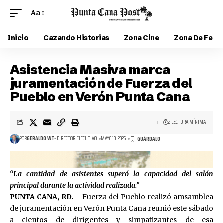
Aa
Inicio
Cazando Historias
Zona Cine
Zona De Fe
Asistencia Masiva marca
juramentación de Fuerza del
Pueblo en Verón Punta Cana
2 LECTURA MÍNIMA
POR
GERALDO WT
- DIRECTOR EJECUTIVO
MAYO 10, 2026
“La cantidad de asistentes superó la capacidad del salón
principal durante la actividad realizada.”
PUNTA CANA, RD. –
Fuerza del Pueblo realizó amsamblea
de juramentación en Verón Punta Cana reunió este sábado
a cientos de dirigentes y simpatizantes de esa