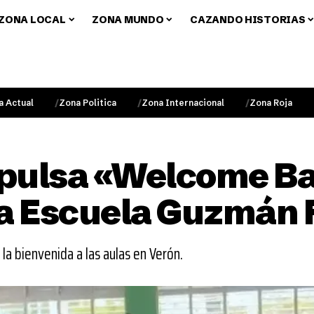
ZONA LOCAL
ZONA MUNDO
CAZANDO HISTORIAS
a Actual
Zona Politica
Zona Internacional
Zona Roja
pulsa «Welcome Ba
la Escuela Guzmán
la bienvenida a las aulas en Verón.