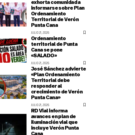
exhorta comunidad a
informarse sobre Plan
Ordenamiento
Territorial de Verón
Punta Cana
JULIO 21, 2026
Ordenamiento
territorial de Punta
Cana se pone
«SALADO»
JULIO 21, 2026
José Sánchez advierte
«Plan Ordenamiento
Territorial debe
responder al
crecimiento de Verón
Punta Cana»
JULIO 21, 2026
RD Vial informa
avances en plan de
iluminación vial que
incluye Verón Punta
Cana