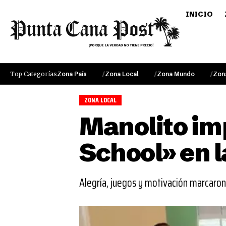
INICIO
Top Categorías
Zona País
Zona Local
Zona Mundo
Zon
ZONA LOCAL
Manolito im
School» en 
Alegría, juegos y motivación marcaron 