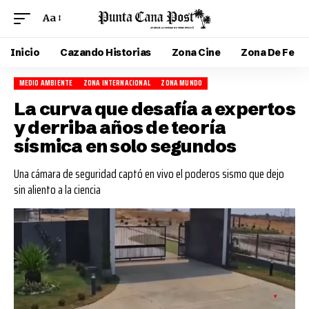
Aa
Inicio
Cazando Historias
Zona Cine
Zona De Fe
MEDIO AMBIENTE
ZONA INTERNACIONAL
ZONA MUNDO
La curva que desafía a expertos
y derriba años de teoría
sísmica en solo segundos
Una cámara de seguridad captó en vivo el poderos sismo que dejo
sin aliento a la ciencia