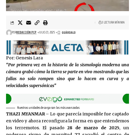
3 LECTURA MÍNIMA
POR
REDACCIÓN PCP
JULIO 23, 2025
Por: Genesis Lara
“Por primera vez en la historia de la sismología moderna una
cámara grabó cómo la tierra se parte en vivo mostrando que las
fallas no solo rompen sino que lo hacen en curva y a
velocidades supersónicas”
Nuestras unidades de carga son las más avanzadas
THAZI MYANMAR –
Lo que parecía imposible fue captado
en video y ahora reconfigura la forma en que entendemos
los terremotos. El pasado
28 de marzo de 2025
, un
poderoso sismo de magnitud
7.7
sacudió el centro de