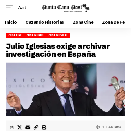
Aa
Inicio
Cazando Historias
Zona Cine
Zona De Fe
ZONA CINE
ZONA MUNDO
ZONA MUSICAL
Julio Iglesias exige archivar
investigación en España
1 LECTURA MÍNIMA