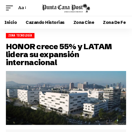
Aa
Inicio
Cazando Historias
Zona Cine
Zona De Fe
ZONA TECNOLOGÍA
HONOR crece 55% y LATAM
lidera su expansión
internacional