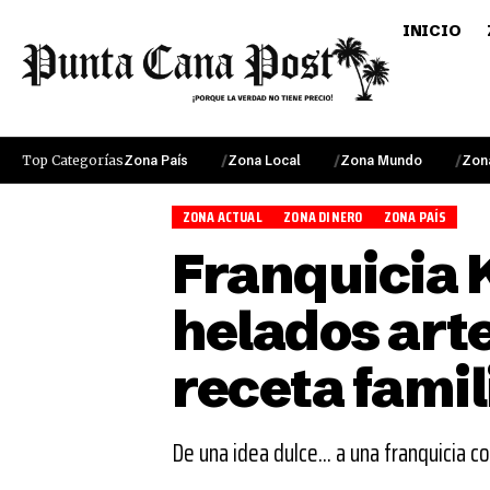
INICIO
Top Categorías
Zona País
Zona Local
Zona Mundo
Zon
ZONA ACTUAL
ZONA DINERO
ZONA PAÍS
Franquicia 
helados art
receta famil
De una idea dulce... a una franquicia co