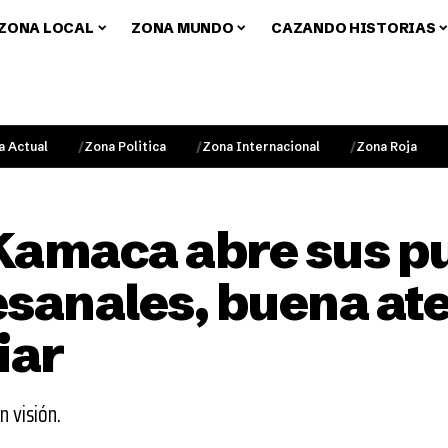
ZONA LOCAL
ZONA MUNDO
CAZANDO HISTORIAS
a Actual
Zona Politica
Zona Internacional
Zona Roja
Kamaca abre sus p
esanales, buena at
iar
n visión.