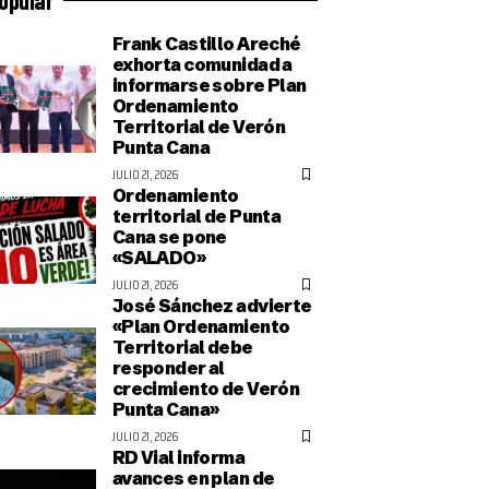
Frank Castillo Areché
exhorta comunidad a
informarse sobre Plan
Ordenamiento
Territorial de Verón
Punta Cana
JULIO 21, 2026
Ordenamiento
territorial de Punta
Cana se pone
«SALADO»
JULIO 21, 2026
José Sánchez advierte
«Plan Ordenamiento
Territorial debe
responder al
crecimiento de Verón
Punta Cana»
JULIO 21, 2026
RD Vial informa
avances en plan de