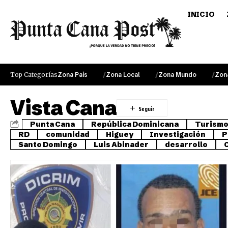
INICIO
Top Categorías
Zona País
Zona Local
Zona Mundo
Zon
Vista Cana
Punta Cana
República Dominicana
Turism
RD
comunidad
Higuey
Investigación
P
Santo Domingo
Luis Abinader
desarrollo