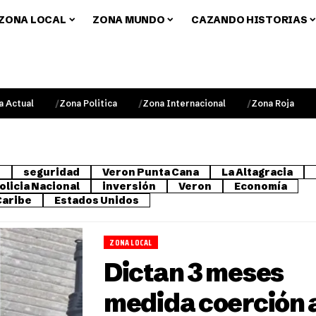
ZONA LOCAL
ZONA MUNDO
CAZANDO HISTORIAS
a Actual
Zona Politica
Zona Internacional
Zona Roja
o
seguridad
Veron Punta Cana
La Altagracia
olicia Nacional
inversión
Veron
Economía
Caribe
Estados Unidos
ZONA LOCAL
Dictan 3 meses
medida coerción 