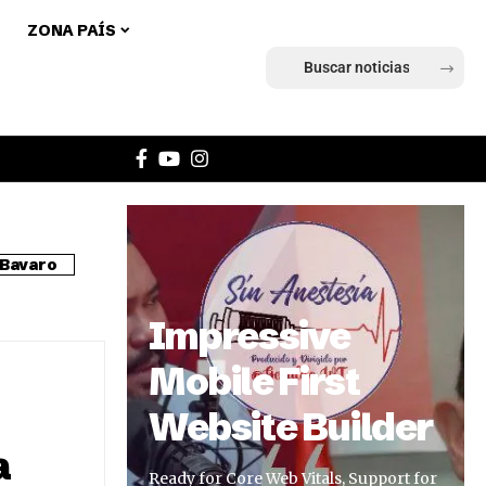
ZONA PAÍS
Ingresar
Bavaro
Impressive
Mobile First
Website Builder
a
Ready for Core Web Vitals, Support for