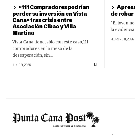
«111 Compradores podrían
Apresa
perder su inversión en Vista
de robar
Cana» tras crisis entre
“El joven n
Asociación Cibao y Villa
la evidencia:
Martina
FEBRERO 11, 2026
Vista Cana tiene, sólo con este caso,111
compradores en la mesa de la
desesperación, sin…
JUNIO 9, 2026