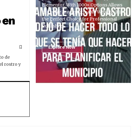
Elementor, With 1000+ Options Allows
to Create Any Imaginable Website. It is
 en
the Perfect Choice for Professional
Publishers.
Explore Now
to de
l rostro y