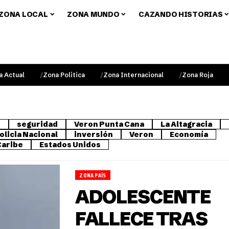
ZONA LOCAL
ZONA MUNDO
CAZANDO HISTORIAS
a Actual
Zona Politica
Zona Internacional
Zona Roja
o
seguridad
Veron Punta Cana
La Altagracia
olicia Nacional
inversión
Veron
Economía
Caribe
Estados Unidos
ZONA PAÍS
ADOLESCENTE
FALLECE TRAS