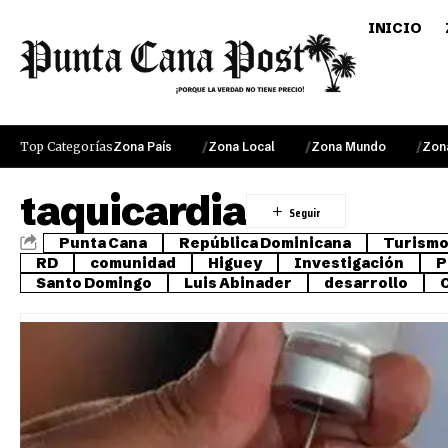
INICIO
Top Categorías
Zona País
Zona Local
Zona Mundo
Zon
taquicardia
Punta Cana
República Dominicana
Turism
RD
comunidad
Higuey
Investigación
P
Santo Domingo
Luis Abinader
desarrollo