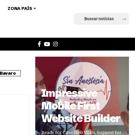
ZONA PAÍS
Ingresar
Bavaro
Impressive
Mobile First
Website Builder
Ready for Core Web Vitals, Support for