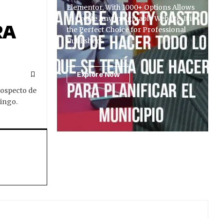
Elementor, With 1000+ Options Allows
to Create Any Imaginable Website. It is
RA
the Perfect Choice for Professional
Publishers.
Explore Now
rospecto de
ingo.