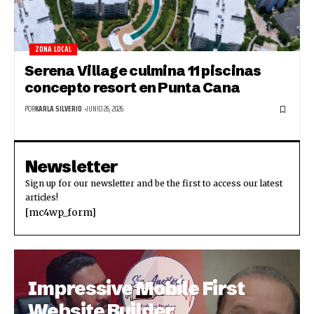
ZONA LOCAL
Serena Village culmina 11 piscinas
concepto resort en Punta Cana
POR
KARLA SILVERIO
JUNIO 26, 2026
Newsletter
Sign up for our newsletter and be the first to access our latest
articles!
[mc4wp_form]
Impressive Mobile First
Website Builder