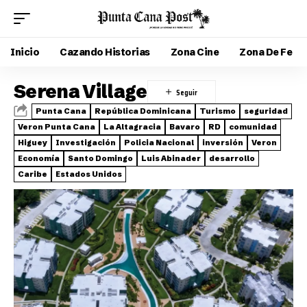
Inicio
Cazando Historias
Zona Cine
Zona De Fe
Serena Village
Punta Cana
República Dominicana
Turismo
seguridad
Veron Punta Cana
La Altagracia
Bavaro
RD
comunidad
Higuey
Investigación
Policia Nacional
inversión
Veron
Economía
Santo Domingo
Luis Abinader
desarrollo
Caribe
Estados Unidos