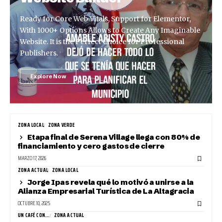
Ready for Core Web Vitals, Support for Elementor,
With 1000+ Options Allows to Create Any Imaginable
Website. It is the Perfect Choice for Professional
Publishers.
Explore Now
ZONA LOCAL
ZONA VERDE
Etapa final de Serena Village llega con 80% de
financiamiento y cero gastos de cierre
MARZO 17, 2026
ZONA ACTUAL
ZONA LOCAL
Jorge Ipas revela qué lo motivó a unirse a la
Alianza Empresarial Turística de La Altagracia
OCTUBRE 10, 2025
UN CAFÉ CON...
ZONA ACTUAL