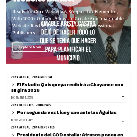
Ready for Core Web Vitals, Support for Elementor,
With 1000+ Options Allows to Create Any Imaginable
Website. It is the Perfect Choice for Professional
Publishers.
Explore Now
ZONA ACTUAL
ZONA MUSICAL
El Estadio Quisqueya recibirá a Chayanne con
su gira 2026
DICIEMBRE 3, 2025
ZONA DEPORTES
ZONA PAÍS
Por segunda vez Licey cae ante las Águilas
NOVIEMBRE 1, 2025
ZONA ACTUAL
ZONA DEPORTES
Presidente del COD estalla: Atrasos ponen en