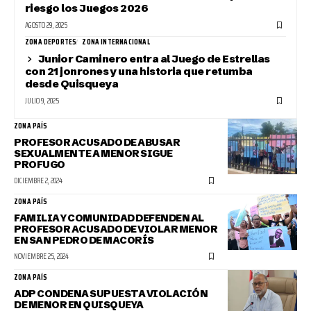
riesgo los Juegos 2026
AGOSTO 29, 2025
ZONA DEPORTES
ZONA INTERNACIONAL
Junior Caminero entra al Juego de Estrellas
con 21 jonrones y una historia que retumba
desde Quisqueya
JULIO 9, 2025
ZONA PAÍS
PROFESOR ACUSADO DE ABUSAR
SEXUALMENTE A MENOR SIGUE
PROFUGO
DICIEMBRE 2, 2024
ZONA PAÍS
FAMILIA Y COMUNIDAD DEFENDEN AL
PROFESOR ACUSADO DE VIOLAR MENOR
EN SAN PEDRO DE MACORÍS
NOVIEMBRE 25, 2024
ZONA PAÍS
ADP CONDENA SUPUESTA VIOLACIÓN
DE MENOR EN QUISQUEYA