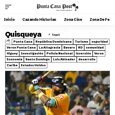
Inicio
Cazando Historias
Zona Cine
Zona De Fe
Quisqueya
Punta Cana
República Dominicana
Turismo
seguridad
Veron Punta Cana
La Altagracia
Bavaro
RD
comunidad
Higuey
Investigación
Policia Nacional
inversión
Veron
Economía
Santo Domingo
Luis Abinader
desarrollo
Caribe
Estados Unidos