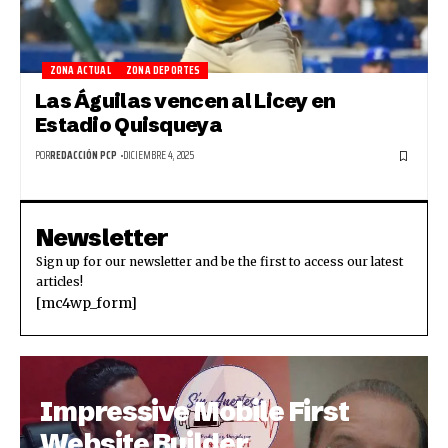
ZONA ACTUAL
ZONA DEPORTES
Las Águilas vencen al Licey en
Estadio Quisqueya
POR
REDACCIÓN PCP
DICIEMBRE 4, 2025
Newsletter
Sign up for our newsletter and be the first to access our latest
articles!
[mc4wp_form]
Impressive Mobile First
Website Builder