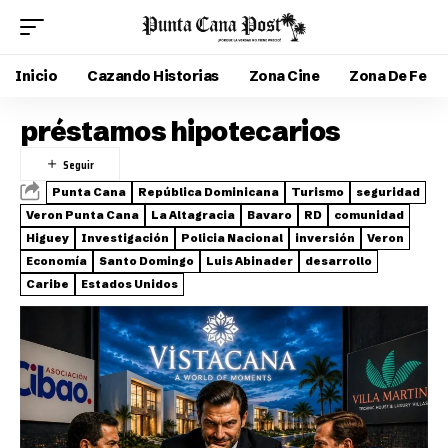
Inicio
Cazando Historias
Zona Cine
Zona De Fe
préstamos hipotecarios
Punta Cana
República Dominicana
Turismo
seguridad
Veron Punta Cana
La Altagracia
Bavaro
RD
comunidad
Higuey
Investigación
Policia Nacional
inversión
Veron
Economía
Santo Domingo
Luis Abinader
desarrollo
Caribe
Estados Unidos