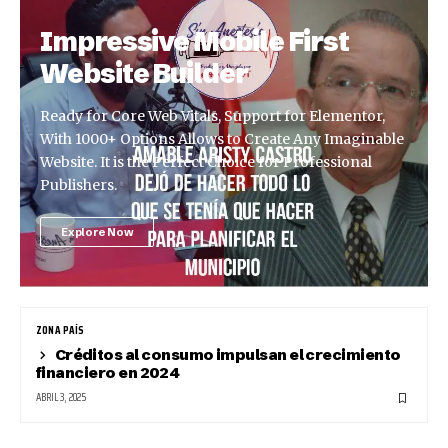
Impressive Mobile First
Website Builder
Ready for Core Web Vitals, Support for Elementor,
With 1000+ Options Allows to Create Any Imaginable
Website. It is the Perfect Choice for Professional
Publishers.
Explore Now
ZONA PAÍS
Créditos al consumo impulsan el crecimiento
financiero en 2024
ABRIL 3, 2025