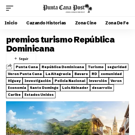
Inicio
Cazando Historias
Zona Cine
Zona De Fe
premios turismo República
Dominicana
Punta Cana
República Dominicana
Turismo
seguridad
Veron Punta Cana
La Altagracia
Bavaro
RD
comunidad
Higuey
Investigación
Policia Nacional
inversión
Veron
Economía
Santo Domingo
Luis Abinader
desarrollo
Caribe
Estados Unidos