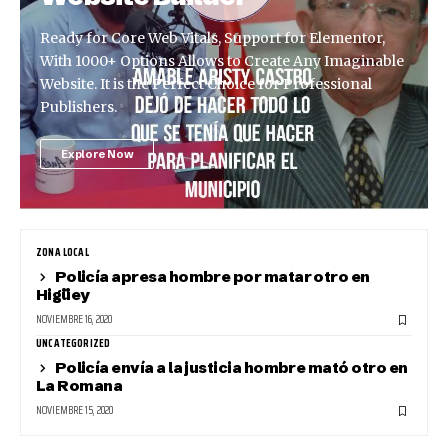
Ready for Core Web Vitals, Support for Elementor,
With 1000+ Options Allows to Create Any Imaginable
Website. It is the Perfect Choice for Professional
Publishers.
Explore Now
ZONA LOCAL
Policía apresa hombre por matar otro en
Higüey
NOVIEMBRE 16, 2020
UNCATEGORIZED
Policía envía a la justicia hombre mató otro en
La Romana
NOVIEMBRE 15, 2020