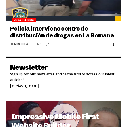
ZONA REGIONAL
Policía interviene centro de
distribución de drogas en La Romana
POR
GERALDO WT
DICIEMBRE 13, 2020
Newsletter
Sign up for our newsletter and be the first to access our latest
articles!
[mc4wp_form]
Impressive Mobile First
Website Builder