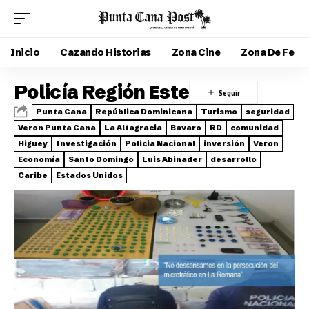
Inicio
Cazando Historias
Zona Cine
Zona De Fe
Policía Región Este
Punta Cana
República Dominicana
Turismo
seguridad
Veron Punta Cana
La Altagracia
Bavaro
RD
comunidad
Higuey
Investigación
Policia Nacional
inversión
Veron
Economía
Santo Domingo
Luis Abinader
desarrollo
Caribe
Estados Unidos