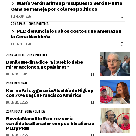
María Verón afirma presupuesto Verón Punta
Cana se maneja por colores políticos
FEBRERO 14, 2026
ZONA PAÍS
ZONA POLITICA
PLD denuncia los altos costos que amenazan
la Cena Navideña
DICIEMBRE 18, 2025
ZONA ACTUAL
ZONA POLITICA
Danilo Medina dice “El pueblo debe
mirar acciones, no palabras”
DICIEMBRE 16, 2025
ZONA REGIONAL
Karina Aristy ganaría Alcaldía de Higüey
con 70% según Francisco Américo
DICIEMBRE 3, 2025
ZONA LOCAL
ZONA POLITICA
Revela Manolito Ramírez sería
candidato a Senador con posible alianza
PLD y PRM
DICIEMBRE 3, 2025