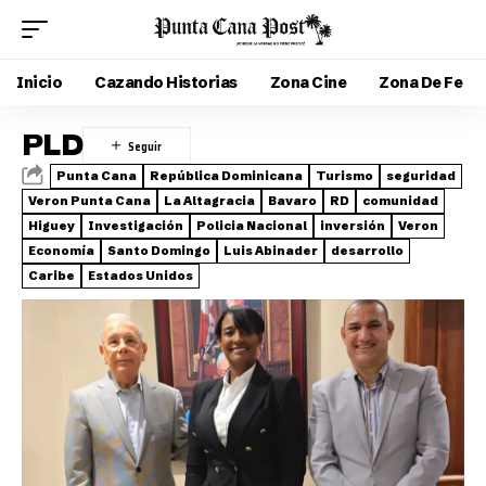
Inicio
Cazando Historias
Zona Cine
Zona De Fe
PLD
Punta Cana
República Dominicana
Turismo
seguridad
Veron Punta Cana
La Altagracia
Bavaro
RD
comunidad
Higuey
Investigación
Policia Nacional
inversión
Veron
Economía
Santo Domingo
Luis Abinader
desarrollo
Caribe
Estados Unidos