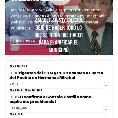
Ready for Core Web Vitals, Support for Elementor,
With 1000+ Options Allows to Create Any Imaginable
Website. It is the Perfect Choice for Professional
Publishers.
Explore Now
ZONA POLITICA
Dirigentes del PRM y PLD se suman a Fuerza
del Pueblo en Hermanas Mirabal
MAYO 14, 2026
ZONA PAÍS
ZONA POLITICA
PLD confirma a Gonzalo Castillo como
aspirante presidencial
FEBRERO 22, 2026
ZONA LOCAL