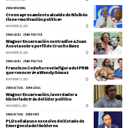
ZONA REGIONAL
Creen apresamiento alcalde de Nisibón
tiene «motivación política»
NOVIEMBRE 26, 2025
ZONA LOCAL
ZONA POLITICA
Wagner Encarnación contradice a Juan
Acosta sobre perfil de Crucito Baez
NOVIEMBRE 18, 2025
ZONA LOCAL
ZONA POLITICA
Francisco Cedeño revela figura del PRM
que «vencerá» a Wendy Gómez
NOVIEMBRE 13, 2025
ZONA ACTUAL
ZONA LOCAL
Wagner Encarnación, la verdadera
historia detrás del líder político
NOVIEMBRE 6, 2025
ZONA ACTUAL
ZONA PAÍS
PLD señala uso excesivo del Estado de
Emergencia del Gobierno