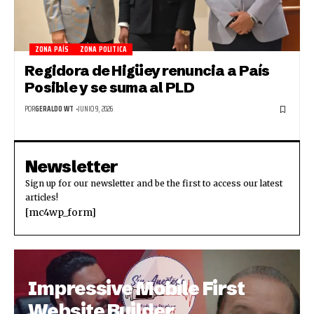
ZONA PAÍS
ZONA POLITICA
Regidora de Higüey renuncia a País
Posible y se suma al PLD
POR
GERALDO WT
JUNIO 9, 2026
Newsletter
Sign up for our newsletter and be the first to access our latest
articles!
[mc4wp_form]
Impressive Mobile First
Website Builder