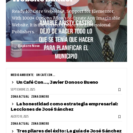
Ready for Core Web Vitals, Support for Elementor,
With 1000+ Options Allows to Create Any Imaginable
Website. It is the Perfect Choice for Professional
Publishers.
Explore Now
MEDIO AMBIENTE
UN CAFÉ CON...
Un Café Con…, Javier Donoso Bueno
SEPTIEMBRE 23, 2025
ZONA ACTUAL
ZONA DINERO
La honestidad como estrategia empresarial:
Lecciones de José Sánchez
AGOSTO 18, 2025
ZONA ACTUAL
ZONA DINERO
Tres pilares del éxito: La guía de José Sánchez