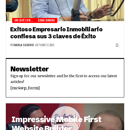
UN CAFÉ CON...
ZONA DINERO
Exitoso Empresario Inmobiliario
confiesa sus 3 claves de Éxito
POR
KARLA SILVERIO
OCTUBRE 17, 2025
Newsletter
Sign up for our newsletter and be the first to access our latest
articles!
[mc4wp_form]
Impressive Mobile First
Website Builder