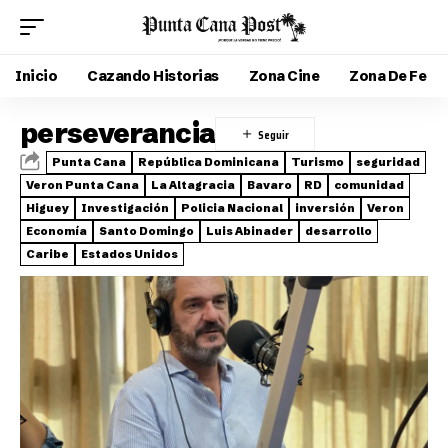
Inicio
Cazando Historias
Zona Cine
Zona De Fe
perseverancia
Punta Cana
República Dominicana
Turismo
seguridad
Veron Punta Cana
La Altagracia
Bavaro
RD
comunidad
Higuey
Investigación
Policia Nacional
inversión
Veron
Economía
Santo Domingo
Luis Abinader
desarrollo
Caribe
Estados Unidos