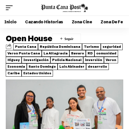
Inicio
Cazando Historias
Zona Cine
Zona De Fe
Open House
Punta Cana
República Dominicana
Turismo
seguridad
Veron Punta Cana
La Altagracia
Bavaro
RD
comunidad
Higuey
Investigación
Policia Nacional
inversión
Veron
Economía
Santo Domingo
Luis Abinader
desarrollo
Caribe
Estados Unidos