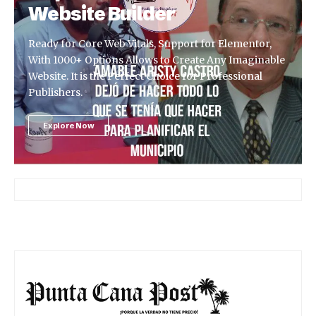
Website Builder
Ready for Core Web Vitals, Support for Elementor,
With 1000+ Options Allows to Create Any Imaginable
Website. It is the Perfect Choice for Professional
Publishers.
Explore Now