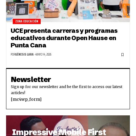
ZONA EDUCACIÓN
UCE presenta carreras y programas
educativos durante Open Hause en
Punta Cana
POR
GÉNESIS LARA
MAYO 14, 2026
Newsletter
Sign up for our newsletter and be the first to access our latest
articles!
[mc4wp_form]
Impressive Mobile First