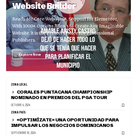
Website Builder
Ready for Core Web Vitals, Support for Elementor,
With 1000+ Options Allows to Create Any Imaginable
Website. It is the Perfect Choice for Professional
Publishers.
Explore Now
ZONA LOCAL
CORALES PUNTACANA CHAMPIONSHIP
NOMINADO EN PREMIOS DEL PGA TOUR
OCTUBRE 4, 2024
ZONA PAÍS
«OPTIMÍZATE» UNA OPORTUNIDAD PARA
IMPULSAR LOS NEGOCIOS DOMINICANOS
SEPTIEMBRE 18, 2024