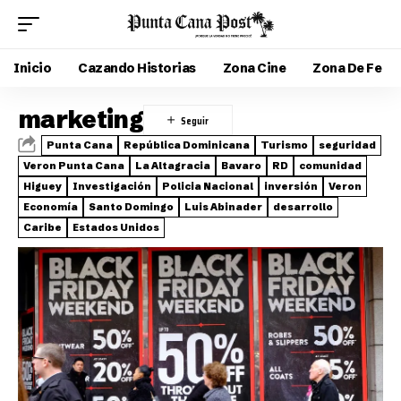
Inicio
Cazando Historias
Zona Cine
Zona De Fe
marketing
Punta Cana
República Dominicana
Turismo
seguridad
Veron Punta Cana
La Altagracia
Bavaro
RD
comunidad
Higuey
Investigación
Policia Nacional
inversión
Veron
Economía
Santo Domingo
Luis Abinader
desarrollo
Caribe
Estados Unidos