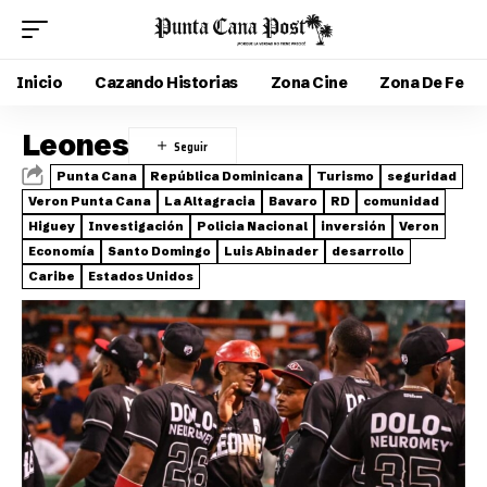
Inicio
Cazando Historias
Zona Cine
Zona De Fe
Leones
Punta Cana
República Dominicana
Turismo
seguridad
Veron Punta Cana
La Altagracia
Bavaro
RD
comunidad
Higuey
Investigación
Policia Nacional
inversión
Veron
Economía
Santo Domingo
Luis Abinader
desarrollo
Caribe
Estados Unidos