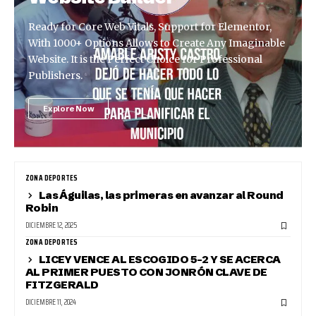
Ready for Core Web Vitals, Support for Elementor,
With 1000+ Options Allows to Create Any Imaginable
Website. It is the Perfect Choice for Professional
Publishers.
Explore Now
ZONA DEPORTES
Las Águilas, las primeras en avanzar al Round
Robin
DICIEMBRE 12, 2025
ZONA DEPORTES
LICEY VENCE AL ESCOGIDO 5-2 Y SE ACERCA
AL PRIMER PUESTO CON JONRÓN CLAVE DE
FITZGERALD
DICIEMBRE 11, 2024