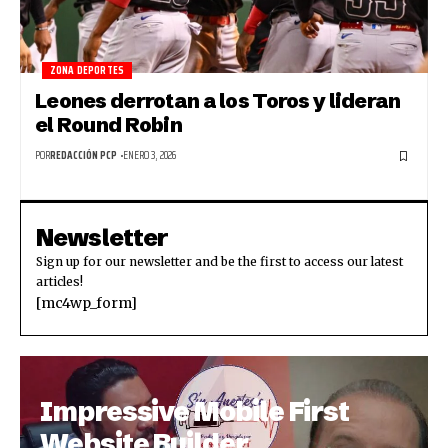
ZONA DEPORTES
Leones derrotan a los Toros y lideran
el Round Robin
POR
REDACCIÓN PCP
ENERO 3, 2026
Newsletter
Sign up for our newsletter and be the first to access our latest
articles!
[mc4wp_form]
Impressive Mobile First
Website Builder