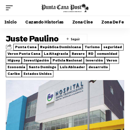
Inicio
Cazando Historias
Zona Cine
Zona De Fe
Juste Paulino
Punta Cana
República Dominicana
Turismo
seguridad
Veron Punta Cana
La Altagracia
Bavaro
RD
comunidad
Higuey
Investigación
Policia Nacional
inversión
Veron
Economía
Santo Domingo
Luis Abinader
desarrollo
Caribe
Estados Unidos