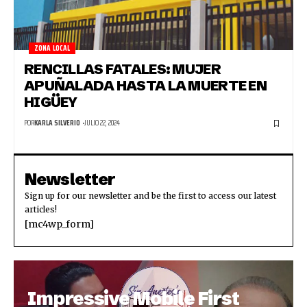
ZONA LOCAL
RENCILLAS FATALES: MUJER
APUÑALADA HASTA LA MUERTE EN
HIGÜEY
POR
KARLA SILVERIO
JULIO 22, 2024
Newsletter
Sign up for our newsletter and be the first to access our latest
articles!
[mc4wp_form]
Impressive Mobile First