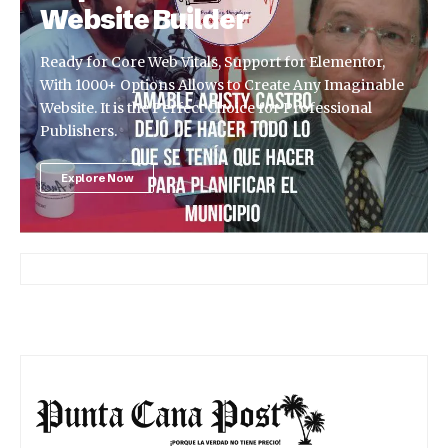
Website Builder
Ready for Core Web Vitals, Support for Elementor,
With 1000+ Options Allows to Create Any Imaginable
Website. It is the Perfect Choice for Professional
Publishers.
Explore Now