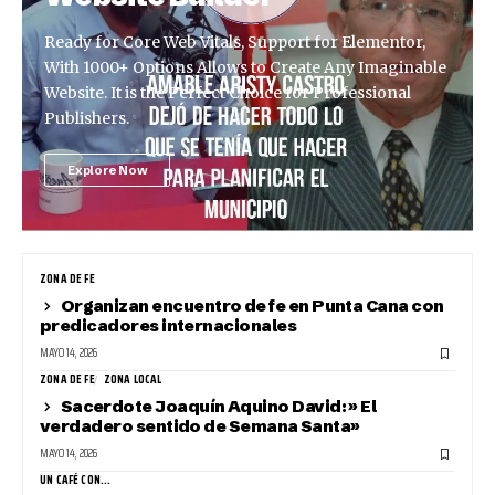
Ready for Core Web Vitals, Support for Elementor,
With 1000+ Options Allows to Create Any Imaginable
Website. It is the Perfect Choice for Professional
Publishers.
Explore Now
ZONA DE FE
Organizan encuentro de fe en Punta Cana con
predicadores internacionales
MAYO 14, 2026
ZONA DE FE
ZONA LOCAL
Sacerdote Joaquín Aquino David: » El
verdadero sentido de Semana Santa»
MAYO 14, 2026
UN CAFÉ CON...