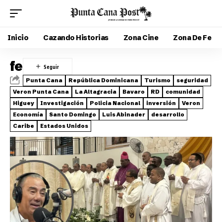
Inicio
Cazando Historias
Zona Cine
Zona De Fe
fe
Punta Cana
República Dominicana
Turismo
seguridad
Veron Punta Cana
La Altagracia
Bavaro
RD
comunidad
Higuey
Investigación
Policia Nacional
inversión
Veron
Economía
Santo Domingo
Luis Abinader
desarrollo
Caribe
Estados Unidos