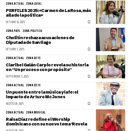
ZONA ACTUAL
ZONA LOCAL
PERFILES 2025: «Carmen de La Rosa, más
alla de la política»
OCTUBRE 10, 2025
ZONA PAÍS
ZONA POLITICA
Cholitín rechaza acusaciones de
Diputada de Santiago
OCTUBRE 3, 2025
ZONA ACTUAL
ZONA DE FE
Claribel Galán Carpio revela su historia
en “Un proceso con propósito”
SEPTIEMBRE 5, 2025
ZONA ACTUAL
ZONA DE FE
Un puente entre la música y la fe: el
impacto de Arturo Mc Jones
AGOSTO 28, 2025
ZONA ACTUAL
ZONA MUSICAL
Raisa Díaz redefine el Worship
dominicano con su nuevo tema ‘Revela
AGOSTO 28, 2025