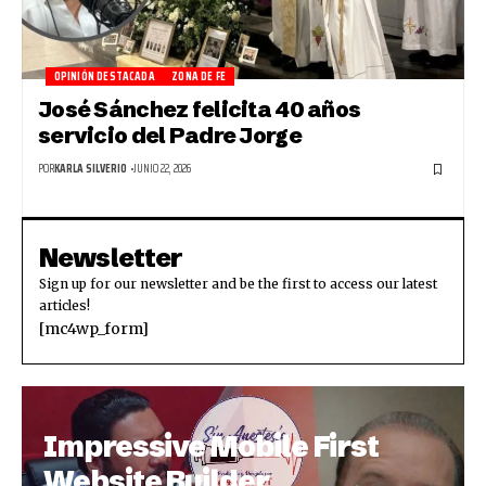
OPINIÓN DESTACADA
ZONA DE FE
José Sánchez felicita 40 años
servicio del Padre Jorge
POR
KARLA SILVERIO
JUNIO 22, 2026
Newsletter
Sign up for our newsletter and be the first to access our latest
articles!
[mc4wp_form]
Impressive Mobile First
Website Builder