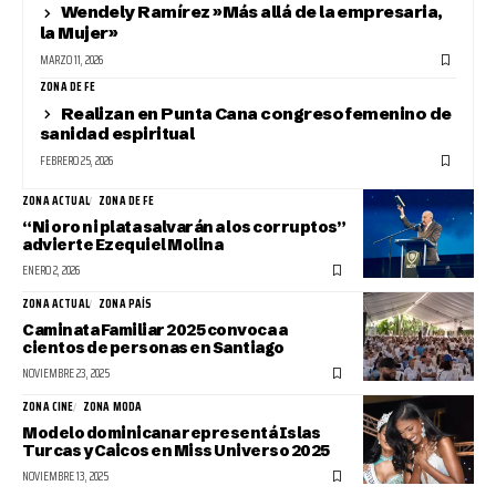
Wendely Ramírez »Más allá de la empresaria,
la Mujer»
MARZO 11, 2026
ZONA DE FE
Realizan en Punta Cana congreso femenino de
sanidad espiritual
FEBRERO 25, 2026
ZONA ACTUAL
ZONA DE FE
“Ni oro ni plata salvarán a los corruptos”
advierte Ezequiel Molina
ENERO 2, 2026
ZONA ACTUAL
ZONA PAÍS
Caminata Familiar 2025 convoca a
cientos de personas en Santiago
NOVIEMBRE 23, 2025
ZONA CINE
ZONA MODA
Modelo dominicana representá Islas
Turcas y Caicos en Miss Universo 2025
NOVIEMBRE 13, 2025