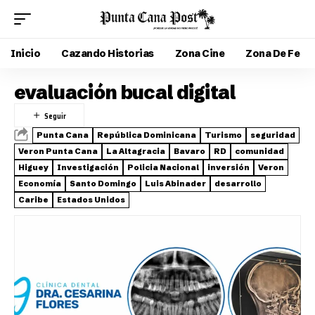
Inicio
Cazando Historias
Zona Cine
Zona De Fe
evaluación bucal digital
Punta Cana
República Dominicana
Turismo
seguridad
Veron Punta Cana
La Altagracia
Bavaro
RD
comunidad
Higuey
Investigación
Policia Nacional
inversión
Veron
Economía
Santo Domingo
Luis Abinader
desarrollo
Caribe
Estados Unidos