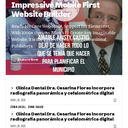
Impressive Mobile First
Website Builder
Ready for Core Web Vitals, Support for Elementor,
With 1000+ Options Allows to Create Any Imaginable
Website. It is the Perfect Choice for Professional
Publishers.
Explore Now
Clínica Dental Dra. Cesarina Flores incorpora
radiografía panorámica y cefalométrica digital
ABRIL 28, 2026
ZONA LOCAL
ZONA SALUD
Clínica Dental Dra. Cesarina Flores incorpora
radiografía panorámica y cefalométrica digital
ABRIL 28, 2026