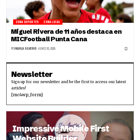
ZONA DEPORTES
ZONA LOCAL
Miguel Rivera de 11 años destaca en
MICFootball Punta Cana
POR
KARLA SILVERIO
JUNIO 30, 2026
Newsletter
Sign up for our newsletter and be the first to access our latest
articles!
[mc4wp_form]
Impressive Mobile First
Website Builder