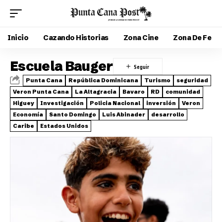
Inicio
Cazando Historias
Zona Cine
Zona De Fe
Escuela Bauger
Punta Cana
República Dominicana
Turismo
seguridad
Veron Punta Cana
La Altagracia
Bavaro
RD
comunidad
Higuey
Investigación
Policia Nacional
inversión
Veron
Economía
Santo Domingo
Luis Abinader
desarrollo
Caribe
Estados Unidos