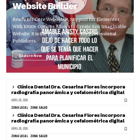
Website Builder
Ready for Core Web Vitals, Support for Elementor,
With 1000+ Options Allows to Create Any Imaginable
Website. It is the Perfect Choice for Professional
Publishers.
Explore Now
Clínica Dental Dra. Cesarina Flores incorpora
radiografía panorámica y cefalométrica digital
ABRIL 28, 2026
ZONA LOCAL
ZONA SALUD
Clínica Dental Dra. Cesarina Flores incorpora
radiografía panorámica y cefalométrica digital
ABRIL 28, 2026
ZONA LOCAL
ZONA SALUD