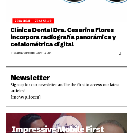
ZONA LOCAL
ZONA SALUD
Clínica Dental Dra. Cesarina Flores
incorpora radiografía panorámica y
cefalométrica digital
POR
KARLA SILVERIO
MAYO 14, 2026
Newsletter
Sign up for our newsletter and be the first to access our latest
articles!
[mc4wp_form]
Impressive Mobile First