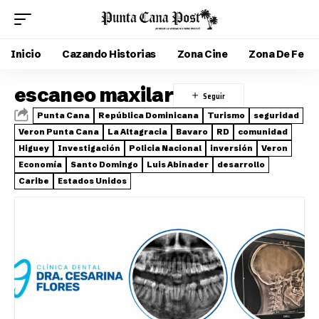
Inicio
Cazando Historias
Zona Cine
Zona De Fe
escaneo maxilar
Punta Cana
República Dominicana
Turismo
seguridad
Veron Punta Cana
La Altagracia
Bavaro
RD
comunidad
Higuey
Investigación
Policia Nacional
inversión
Veron
Economía
Santo Domingo
Luis Abinader
desarrollo
Caribe
Estados Unidos