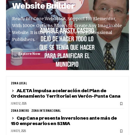
Website Builder
Ready for Core Web Vitals, Support for Elementor,
With 1000+ Options Allows to Create Any Imaginable
Website. It is the Perfect Choice for Professional
Publishers.
Explore Now
ZONA LOCAL
ALETA impulsa aceleración del Plan de
Ordenamiento Territorial en Verón-Punta Cana
JUNIO 12, 2026
ZONA DINERO
ZONA INTERNACIONAL
Cap Cana presenta inversiones ante más de
150 empresarios en SIMA
JUNIO 9, 2026