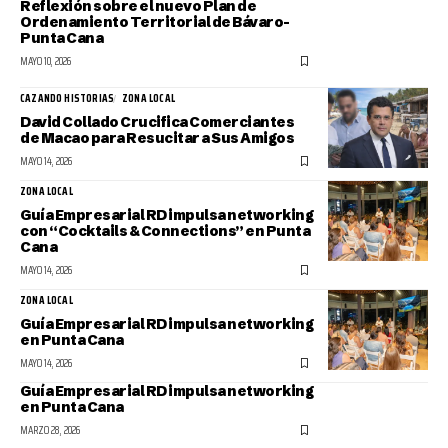
Reflexión sobre el nuevo Plan de
Ordenamiento Territorial de Bávaro–
Punta Cana
MAYO 10, 2026
CAZANDO HISTORIAS
ZONA LOCAL
David Collado Crucifica Comerciantes
de Macao para Resucitar a Sus Amigos
MAYO 14, 2026
ZONA LOCAL
Guía Empresarial RD impulsa networking
con “Cocktails & Connections” en Punta
Cana
MAYO 14, 2026
ZONA LOCAL
Guía Empresarial RD impulsa networking
en Punta Cana
MAYO 14, 2026
Guía Empresarial RD impulsa networking
en Punta Cana
MARZO 28, 2026