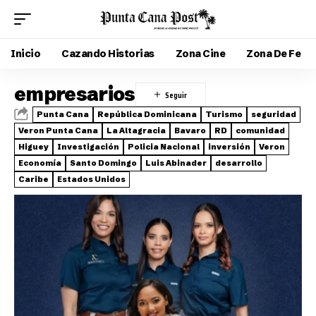
Inicio
Cazando Historias
Zona Cine
Zona De Fe
empresarios
Punta Cana
República Dominicana
Turismo
seguridad
Veron Punta Cana
La Altagracia
Bavaro
RD
comunidad
Higuey
Investigación
Policia Nacional
inversión
Veron
Economía
Santo Domingo
Luis Abinader
desarrollo
Caribe
Estados Unidos