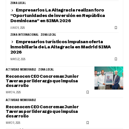
ZONA LOCAL
Empresarios La Altagracia realizan foro
“Oportunidades de inversión en República
Dominicana” en SIMA 2026
JUNIO 9, 2026
ZONA INTERNACIONAL
ZONA LOCAL
Empresarios turísticos impulsan oferta
inmobiliaria de La Altagracia en Madrid SIMA
2026
MAYO 22, 2026
ACTIVIDAD MEMORABLE
ZONA LOCAL
Reconocen CEO Concremax Junior
Taveras por liderazgo que impulsa
desarrollo
MAYO 14, 2026
ACTIVIDAD MEMORABLE
Reconocen CEO Concremax Junior
Taveras por liderazgo que impulsa
desarrollo
MAYO 11, 2026