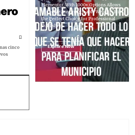
Elementor, With 1000+ Options Allows
nero
to Create Any Imaginable Website. It is
the Perfect Choice for Professional
Publishers.
Explore Now
enas cinco
evos