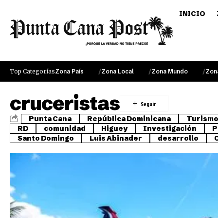
INICIO
Top Categorías
Zona País
Zona Local
Zona Mundo
Zon
cruceristas
Punta Cana
República Dominicana
Turism
RD
comunidad
Higuey
Investigación
P
Santo Domingo
Luis Abinader
desarrollo