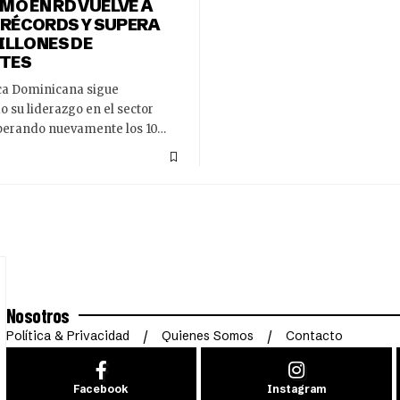
MO EN RD VUELVE A
RÉCORDS Y SUPERA
MILLONES DE
NTES
ca Dominicana sigue
 su liderazgo en el sector
superando nuevamente los 10…
Nosotros
Política & Privacidad
Quienes Somos
Contacto
Facebook
Instagram