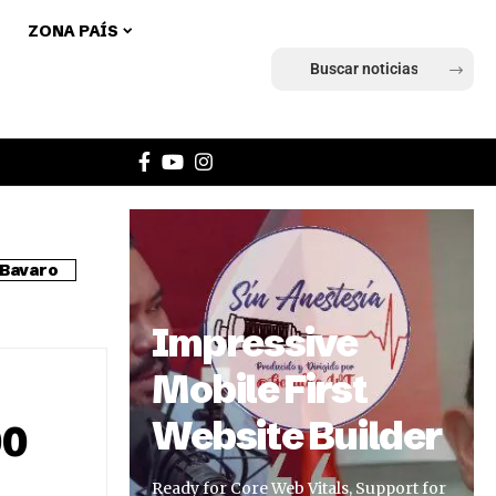
ZONA PAÍS
Ingresar
Bavaro
Impressive
Mobile First
Website Builder
00
Ready for Core Web Vitals, Support for