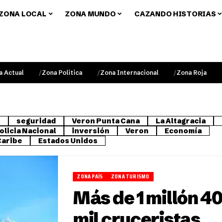
ZONA LOCAL
ZONA MUNDO
CAZANDO HISTORIAS
a Actual
Zona Politica
Zona Internacional
Zona Roja
o
seguridad
Veron Punta Cana
La Altagracia
olicia Nacional
inversión
Veron
Economía
Caribe
Estados Unidos
ZONA PAÍS
ZONA TURISMO
Más de 1 millón 4
mil cruceristas