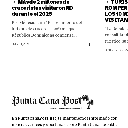
Más de 2 millones de
TURIS
cruceristas visitaron RD
ROMPER 
durante el 2025
LOS 10 
VISITA
Por: Génesis Lara “El crecimiento del
"La Repúbli
turismo de cruceros confirma que la
consolidando
Républica Dominicana comienza…
turístico, 
ENERO 1, 2026
DICIEMBRE 2, 2024
En
PuntaCanaPost.net
, te mantenemos informado con
noticias veraces y oportunas sobre Punta Cana, República