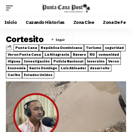
Inicio
Cazando Historias
Zona Cine
Zona De Fe
Cortesito
Punta Cana
República Dominicana
Turismo
seguridad
Veron Punta Cana
La Altagracia
Bavaro
RD
comunidad
Higuey
Investigación
Policia Nacional
inversión
Veron
Economía
Santo Domingo
Luis Abinader
desarrollo
Caribe
Estados Unidos