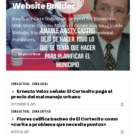
Website Builder
Ready for Core Web Vitals, Support for Elementor,
With 1000+ Options Allows to Create Any Imaginable
Website. It is the Perfect Choice for Professional
Publishers.
Explore Now
ZONA ACTUAL
ZONA LOCAL
Ernesto Veloz señala: El Cortesito paga el
precio del mal manejo urbano
SEPTIEMBRE 18, 2025
ZONA ACTUAL
ZONA CRÍTICA
Flores califica bacheo de El Cortecito como
«curita a problema que necesita puntos»
AGOSTO 26, 2025