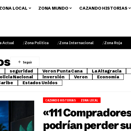
ZONA LOCAL
ZONA MUNDO
CAZANDO HISTORIAS
a Actual
Zona Politica
Zona Internacional
Zona Roja
os
o
seguridad
Veron Punta Cana
La Altagracia
olicia Nacional
inversión
Veron
Economía
Caribe
Estados Unidos
CAZANDO HISTORIAS
ZONA LOCAL
«111 Compradore
podrían perder s