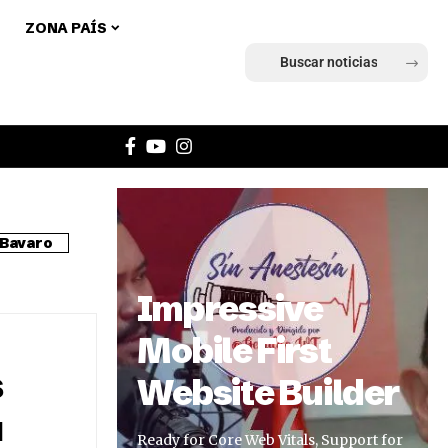
ZONA PAÍS
Ingresar
Bavaro
Impressive
Mobile First
s
Website Builder
u
Ready for Core Web Vitals, Support for