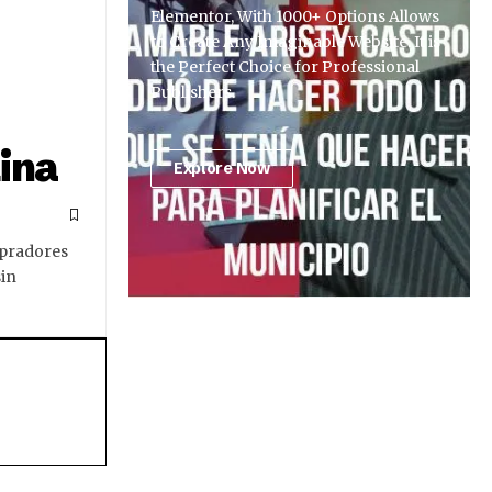
Elementor, With 1000+ Options Allows
to Create Any Imaginable Website. It is
the Perfect Choice for Professional
Publishers.
tina
Explore Now
mpradores
sin