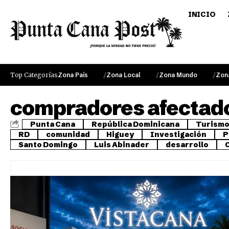
INICIO
Top Categorías
Zona País
Zona Local
Zona Mundo
Zon
compradores afectad
Punta Cana
República Dominicana
Turism
RD
comunidad
Higuey
Investigación
P
Santo Domingo
Luis Abinader
desarrollo