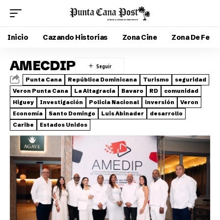
Inicio
Cazando Historias
Zona Cine
Zona De Fe
AMECDIP
Punta Cana
República Dominicana
Turismo
seguridad
Veron Punta Cana
La Altagracia
Bavaro
RD
comunidad
Higuey
Investigación
Policia Nacional
inversión
Veron
Economía
Santo Domingo
Luis Abinader
desarrollo
Caribe
Estados Unidos