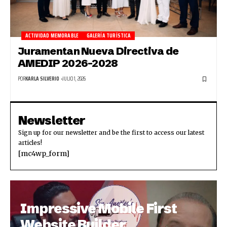
ACTIVIDAD MEMORABLE
GALERÍA TURÍSTICA
Juramentan Nueva Directiva de
AMEDIP 2026-2028
POR
KARLA SILVERIO
JULIO 1, 2026
Newsletter
Sign up for our newsletter and be the first to access our latest
articles!
[mc4wp_form]
Impressive Mobile First
Website Builder