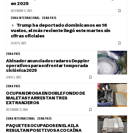
en 2025
DICIEMBRE 11, 2025
ZONA INTERNACIONAL
ZONA PAÍS
Trump ha deportado dominicanos en 16
vuelos, el más reciente llegó este martes sin
cifras oficiales
JULIO 15, 2025
ZONA PAÍS
Abinader anuncia dos radares Doppler
operativos para enfrentar temporada
ciclónica 2025
JUNIO 3, 2025
ZONA PAÍS
OCUPAN DROGA EN DOBLE FONDO DE
MALETAS Y ARRESTAN TRES
EXTRANJEROS
DICIEMBRE 31, 2024
ZONA INTERNACIONAL
ZONA PAÍS
PAQUETES OCUPADOS EN EL AILA
RESULTAN POSITIVOS A COCAÍNA