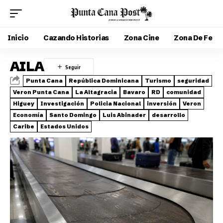
Inicio
Cazando Historias
Zona Cine
Zona De Fe
AILA
Punta Cana
República Dominicana
Turismo
seguridad
Veron Punta Cana
La Altagracia
Bavaro
RD
comunidad
Higuey
Investigación
Policia Nacional
inversión
Veron
Economía
Santo Domingo
Luis Abinader
desarrollo
Caribe
Estados Unidos