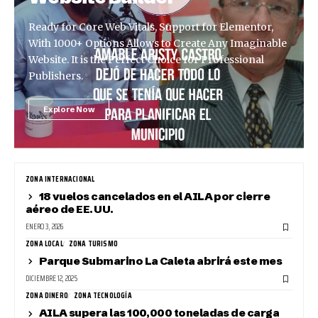
Ready for Core Web Vitals, Support for Elementor,
With 1000+ Options Allows to Create Any Imaginable
Website. It is the Perfect Choice for Professional
Publishers.
Explore Now
ZONA INTERNACIONAL
18 vuelos cancelados en el AILA por cierre
aéreo de EE. UU.
ENERO 3, 2026
ZONA LOCAL
ZONA TURISMO
Parque Submarino La Caleta abrirá este mes
DICIEMBRE 12, 2025
ZONA DINERO
ZONA TECNOLOGÍA
AILA supera las 100,000 toneladas de carga