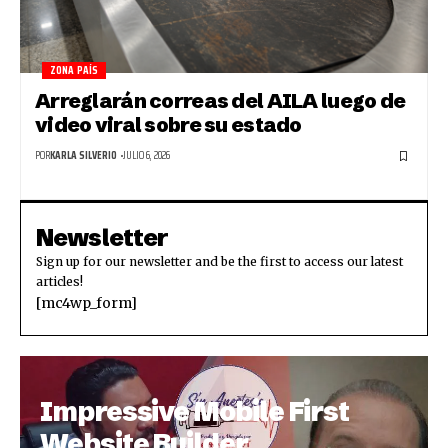
ZONA PAÍS
Arreglarán correas del AILA luego de
video viral sobre su estado
POR
KARLA SILVERIO
JULIO 6, 2026
Newsletter
Sign up for our newsletter and be the first to access our latest
articles!
[mc4wp_form]
Impressive Mobile First
Website Builder