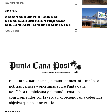
NOVIEMBRE 19, 2024
ZONA PAÍS
ADUANAS ROMPE RECORD DE
RECAUDACIONES CON 115,685.68
MILLONES EN EL PRIMER SEMESTRE
AGOSTO 6, 2024
En
PuntaCanaPost.net
, te mantenemos informado con
noticias veraces y oportunas sobre Punta Cana,
República Dominicana y el mundo. Estamos
comprometidos con la verdad, ofreciendo una cobertura
objetiva que no tiene Precio.