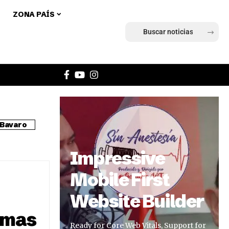
ZONA PAÍS
Ingresar
Bavaro
Impressive
Mobile First
Website Builder
amas
Ready for Core Web Vitals, Support for