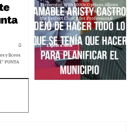
te
Elementor, With 1000+ Options Allows
to Create Any Imaginable Website. It is
unta
the Perfect Choice for Professional
Publishers.
Explore Now
os y liceos
al.” PUNTA