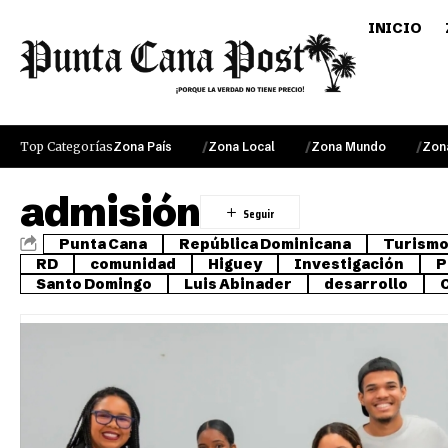
INICIO
Top Categorías
Zona País
Zona Local
Zona Mundo
Zon
admisión
Punta Cana
República Dominicana
Turism
RD
comunidad
Higuey
Investigación
P
Santo Domingo
Luis Abinader
desarrollo