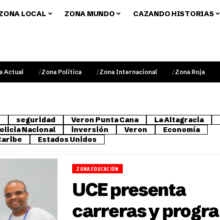
ZONA LOCAL
ZONA MUNDO
CAZANDO HISTORIAS
a Actual
Zona Politica
Zona Internacional
Zona Roja
o
seguridad
Veron Punta Cana
La Altagracia
olicia Nacional
inversión
Veron
Economía
Caribe
Estados Unidos
ZONA EDUCACIÓN
UCE presenta
carreras y progr