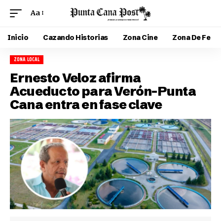
Aa
Inicio
Cazando Historias
Zona Cine
Zona De Fe
ZONA LOCAL
Ernesto Veloz afirma
Acueducto para Verón-Punta
Cana entra en fase clave