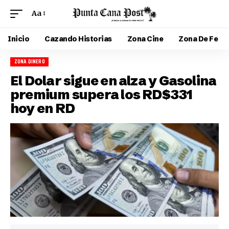
Aa
Inicio
Cazando Historias
Zona Cine
Zona De Fe
ZONA DINERO
El Dolar sigue en alza y Gasolina
premium supera los RD$331
hoy en RD