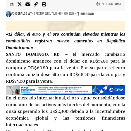
1 LECTURA MÍNIMA
POR
GERALDO WT
- DIRECTOR EJECUTIVO
JUNIO 9, 2026
«El dólar, el euro y el oro continúan elevados mientras los
combustibles registran nuevos aumentos en República
Dominicana.»
SANTO DOMINGO. RD
– El mercado cambiario
dominicano amanece con el dolar en RD$57.80 para la
compra y RD$60.80 para la venta. Por su parte, el euro
continúa cotizándose alto con RD$68.50 para la compra y
RD$74.00 para la venta.
En el mercado internacional, el oro sigue consolidándose
como uno de los activos más fuertes del momento, con la
onza superando los US$2,300 debido a la incertidumbre
económica global y las tensiones financieras
internacionales.