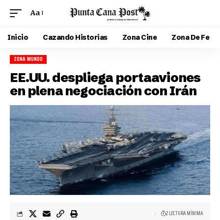
Aa
Inicio
Cazando Historias
Zona Cine
Zona De Fe
ZONA MUNDO
EE.UU. despliega portaaviones
en plena negociación con Irán
2 LECTURA MÍNIMA