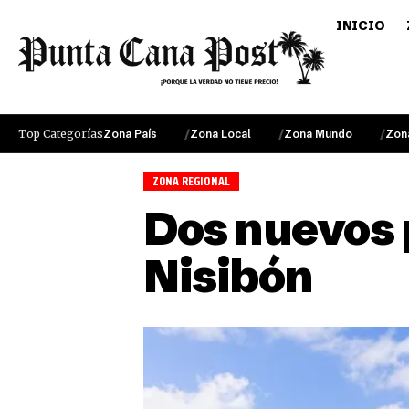
INICIO
Top Categorías
Zona País
Zona Local
Zona Mundo
Zon
ZONA REGIONAL
Dos nuevos 
Nisibón