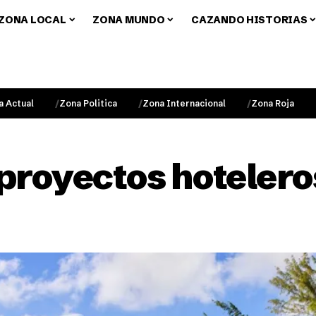
ZONA LOCAL
ZONA MUNDO
CAZANDO HISTORIAS
a Actual
Zona Politica
Zona Internacional
Zona Roja
proyectos hoteleros