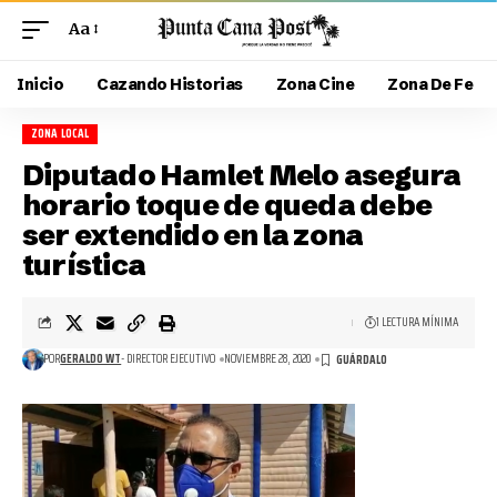
Aa
Inicio
Cazando Historias
Zona Cine
Zona De Fe
ZONA LOCAL
Diputado Hamlet Melo asegura
horario toque de queda debe
ser extendido en la zona
turística
1 LECTURA MÍNIMA
POR
GERALDO WT
- DIRECTOR EJECUTIVO
NOVIEMBRE 28, 2020