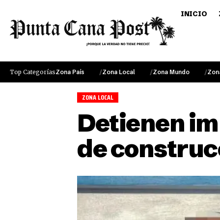
INICIO
Top Categorías
Zona País
Zona Local
Zona Mundo
Zon
ZONA LOCAL
Detienen im
de construc