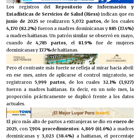
Los registros del
Repositorio de Información y
Estadísticas de Servicios de Salud (Riess)
indican que en
junio de 2025
se realizaron
5,072 partos
, de los cuales
4,170 (82.2%)
fueron a madres dominicanas y
885 (17.4%)
a madres haitianas. Un patrón similar se observó en mayo,
cuando de
4,785 partos
, el
81.9%
fue de mujeres
dominicanas y
17.7%
de haitianas.
Pero el contraste más fuerte se refleja al mirar hacia abril:
en ese mes, antes de aplicarse el control migratorio, se
registraron
5,999 partos
, de los cuales
32.1% (1,927)
fueron a madres haitianas. Es decir, en un solo mes, la
proporción prácticamente se duplicó frente a los datos
actuales.
El pico más alto de partos a extranjeras se dio en
enero de
2025
, con
7,904 procedimientos
:
4,869 (61.6%)
a madres
dominicanas y
3,023 (38.4%)
a haitianas, el porcentaje