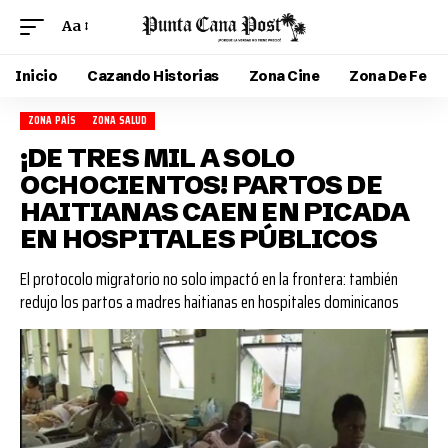
Aa
Inicio
Cazando Historias
Zona Cine
Zona De Fe
ZONA PAÍS
ZONA SALUD
¡DE TRES MIL A SOLO
OCHOCIENTOS! PARTOS DE
HAITIANAS CAEN EN PICADA
EN HOSPITALES PÚBLICOS
El protocolo migratorio no solo impactó en la frontera: también
redujo los partos a madres haitianas en hospitales dominicanos